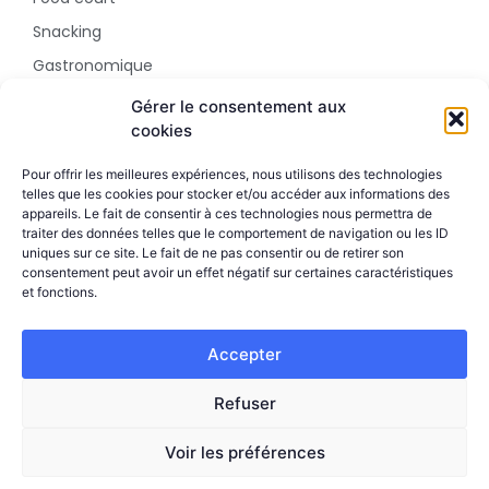
Snacking
Gastronomique
Parc d'attraction
Gérer le consentement aux
cookies
SHOWROOM
Pour offrir les meilleures expériences, nous utilisons des technologies
5 rue Sala
telles que les cookies pour stocker et/ou accéder aux informations des
appareils. Le fait de consentir à ces technologies nous permettra de
69002 Lyon
traiter des données telles que le comportement de navigation ou les ID
+33 4 51 42 09 24
uniques sur ce site. Le fait de ne pas consentir ou de retirer son
consentement peut avoir un effet négatif sur certaines caractéristiques
et fonctions.
Accepter
Mentions
Politique de
2026 Bill. Innovative
Refuser
digital application
légales
confidentialité
Ce site est protégé par reCAPTCHA et Google
Voir les préférences
Politique de confidentialité
Conditions d'utilisation