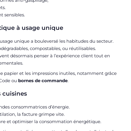
formes anti-gaspillage,
ts.
t sensibles.
stique à usage unique
à usage unique a bouleversé les habitudes du secteur.
odégradables, compostables, ou réutilisables.
vent désormais penser à l’expérience client tout en
ementales.
er le papier et les impressions inutiles, notamment grâce
 Code ou
bornes de commande
.
 cuisines
randes consommatrices d’énergie.
tilation, la facture grimpe vite.
uivre et optimiser la consommation énergétique.