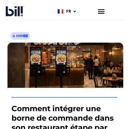
FR
EN
4 MIN
Comment intégrer une
borne de commande dans
son restaurant étape par