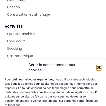
Gestion
Consultation et affichage
ACTIVITÉS
QSR et franchise
Food court
Snacking
Gastronomique
Parc d'attraction
Gérer le consentement aux
cookies
SHOWROOM
Pour offrir les meilleures expériences, nous utilisons des technologies
5 rue Sala
telles que les cookies pour stocker et/ou accéder aux informations des
appareils. Le fait de consentir à ces technologies nous permettra de
69002 Lyon
traiter des données telles que le comportement de navigation ou les ID
+33 4 51 42 09 24
uniques sur ce site. Le fait de ne pas consentir ou de retirer son
consentement peut avoir un effet négatif sur certaines caractéristiques
et fonctions.