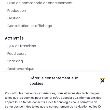
Prise de commande et encaissement
Production
Gestion
Consultation et affichage
ACTIVITÉS
QSR et franchise
Food court
Snacking
Gastronomique
Parc d'attraction
Gérer le consentement aux
cookies
SHOWROOM
Pour offrir les meilleures expériences, nous utilisons des technologies
5 rue Sala
telles que les cookies pour stocker et/ou accéder aux informations des
appareils. Le fait de consentir à ces technologies nous permettra de
69002 Lyon
traiter des données telles que le comportement de navigation ou les ID
+33 4 51 42 09 24