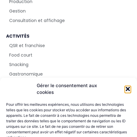
Production
Gestion
Consultation et affichage
ACTIVITÉS
QSR et franchise
Food court
Snacking
Gastronomique
Parc d'attraction
Gérer le consentement aux
cookies
SHOWROOM
Pour offrir les meilleures expériences, nous utilisons des technologies
5 rue Sala
telles que les cookies pour stocker et/ou accéder aux informations des
appareils. Le fait de consentir à ces technologies nous permettra de
69002 Lyon
traiter des données telles que le comportement de navigation ou les ID
+33 4 51 42 09 24
uniques sur ce site. Le fait de ne pas consentir ou de retirer son
consentement peut avoir un effet négatif sur certaines caractéristiques