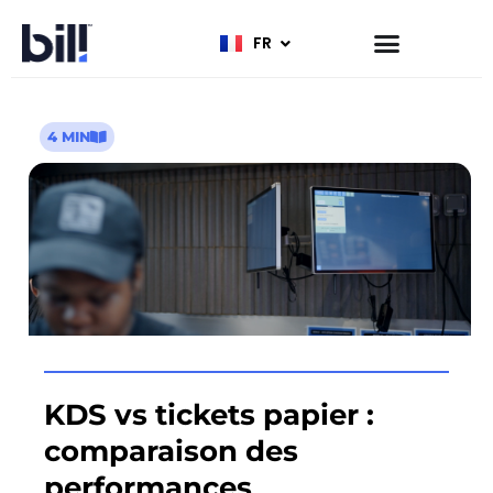
FR
EN
4 MIN
KDS vs tickets papier :
comparaison des
performances