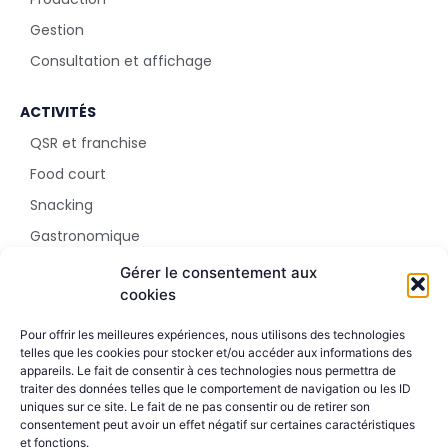
Gestion
Consultation et affichage
ACTIVITÉS
QSR et franchise
Food court
Snacking
Gastronomique
Parc d'attraction
Gérer le consentement aux
cookies
SHOWROOM
Pour offrir les meilleures expériences, nous utilisons des technologies
5 rue Sala
telles que les cookies pour stocker et/ou accéder aux informations des
appareils. Le fait de consentir à ces technologies nous permettra de
69002 Lyon
traiter des données telles que le comportement de navigation ou les ID
+33 4 51 42 09 24
uniques sur ce site. Le fait de ne pas consentir ou de retirer son
consentement peut avoir un effet négatif sur certaines caractéristiques
et fonctions.